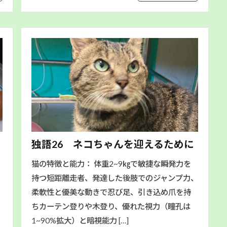
独語26 ネコちゃんを迎えるために
猫の特徴と能力： 体重2~9㎏で敏捷な瞬発力を
持つ短距離走者、発達した後肢でのジャンプ力、
柔軟性と優美な動きで忍び足、引き込め爪を持
ちカーテン登りや木登り、優れた視力（瞳孔は
1~90%拡大）と暗視能力 […]