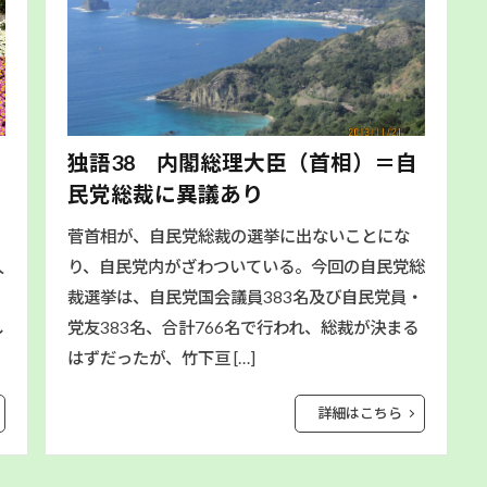
独語38 内閣総理大臣（首相）＝自
民党総裁に異議あり
に
菅首相が、自民党総裁の選挙に出ないことにな
人
り、自民党内がざわついている。今回の自民党総
裁選挙は、自民党国会議員383名及び自民党員・
し
党友383名、合計766名で行われ、総裁が決まる
はずだったが、竹下亘 […]
詳細はこちら