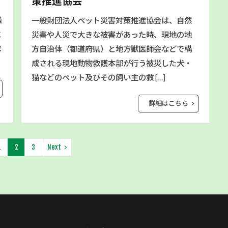
策推進協会
掻
一般財団法人ペット災害対策推進協会は、自然
と
災害や人災で大きな被害があった時、現地の地
ま
方自治体（都道府県）と地方獣医師会などで構
成される現地動物救護本部が行う被災した犬・
猫などのペット及びその飼い主の救 […]
詳細はこちら
1
2
3
Next