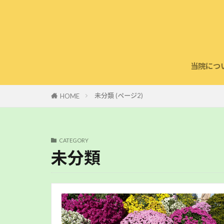
当院につ
診療案
鍼灸治
第一種
社会貢
未分類 (ページ2)
HOME
CATEGORY
未分類