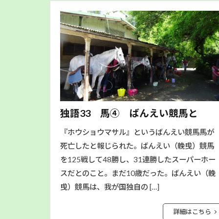
独語33 馬④ ばんえい競馬と
『ホウショウマサル』というばんえい競馬馬が
死亡したと報じられた。ばんえい（輓曵）競馬
を125戦して48勝し、31連勝したスーパーホー
スだとのこと。まだ10歳だった。ばんえい（輓
曵）競馬は、我が国独自の […]
詳細はこちら