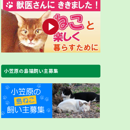
小笠原の島猫飼い主募集