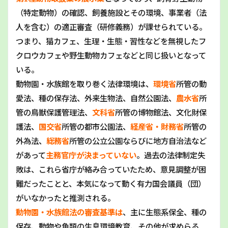
（特定動物）の確認、飼養施設とその環境、事業者（法
人を含む）の適正審査（研修義務）が課せられている。
つまり、猫カフェ、生理・生態・習性などを無視したフ
クロウカフェや野生動物カフェなどと同じ扱いとなって
いる。
動物園・水族館を取り巻く法律環境は、
環境省
所管の動
愛法、種の保存法、外来生物法、自然公園法、
農水省
所
管の鳥獣保護管理法、
文科省
所管の博物館法、文化財保
護法、
国交省
所管の都市公園法、
経産省・財務省
所管の
外為法、
総務省
所管の公立公園ならびに地方自治法など
があって
主務官庁が決まっていない
。過去の法律制定失
敗は、これら省庁が絡み合っていたため、意見調整が困
難だったことと、本気になって動く有力国会議員（団）
がいなかったと推測される。
動物園・水族館法の審査基準は
、主に生態系保全、種の
保存、動物や魚類の生息環境教育、その他が求めらる