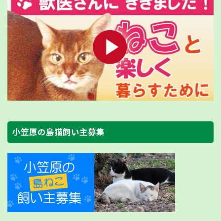
小笠原の島猫飼い主募集