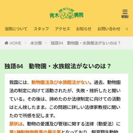
当院について
スタッフ
アクセス
お知らせ
お問い合わせ
利
HOME
未分類
独語84 動物園・水族館法がないのは？
独語84 動物園・水族館法がないのは？
我国には
、動物園法及び水族館法がない
。過去、動物園
法の制定に向けて活動されたが、失敗・挫折したと聞い
ている。その後は、諦めたのか法律制定に向けての活動
はとん挫したまま。この問題に詳しい法律家教授に聞い
たので所感を記します。
原状は
、動物の愛護及び管理に関する法律（動愛法）に
第1種動物取扱業の展示業
となっており、飼育野生動物