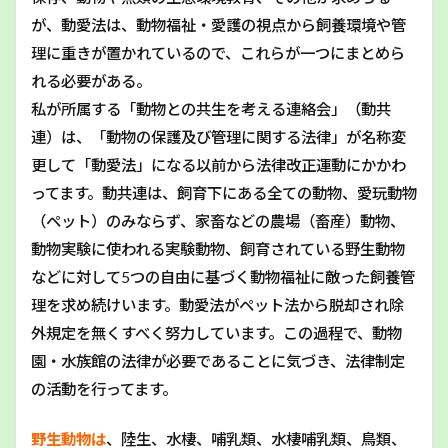
が、動愛法は、動物福祉・愛護の視点から飼養環境や管
理に重きが置かれているので、これらが一つにまとめら
れる必要がある。
私が所属する「動物との共生を考える連絡会」（動共
連）は、「動物の保護及び管理に関する法律」が名称変
更して「動愛法」になる以前から法律改正運動にかかわ
ってます。動共連は、飼育下にある全ての動物、愛玩動物
（ペット）のみならず、家畜などの農場（畜産）動物、
動物実験に使われる実験動物、飼育されている野生動物
などに対して5つの自由に基づく動物福祉に敵った飼養管
理を求め続けいます。動愛法がペット法から脱却され除
外規定を無くすべく努力しています。この過程で、動物
園・水族館の法律が必要であることに気づき、法律制定
の活動を行ってます。
野生動物は
、陸生、水棲、哺乳類、水棲哺乳類、鳥類、