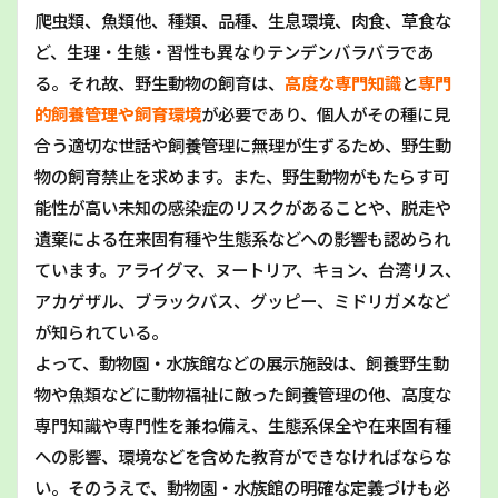
爬虫類、魚類他、種類、品種、生息環境、肉食、草食な
ど、生理・生態・習性も異なりテンデンバラバラであ
る。それ故、野生動物の飼育は、
高度な専門知識
と
専門
的飼養管理や飼育環境
が必要であり、個人がその種に見
合う適切な世話や飼養管理に無理が生ずるため、野生動
物の飼育禁止を求めます。また、野生動物がもたらす可
能性が高い未知の感染症のリスクがあることや、脱走や
遺棄による在来固有種や生態系などへの影響も認められ
ています。アライグマ、ヌートリア、キョン、台湾リス、
アカゲザル、ブラックバス、グッピー、ミドリガメなど
が知られている。
よって、動物園・水族館などの展示施設は、飼養野生動
物や魚類などに動物福祉に敵った飼養管理の他、高度な
専門知識や専門性を兼ね備え、生態系保全や在来固有種
への影響、環境などを含めた教育ができなければならな
い。そのうえで、動物園・水族館の明確な定義づけも必