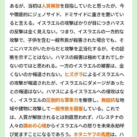
あるが、当初は
人質解放
を目指していたと思ったが、今
や徹底的にジェノサイド、ドミサイドに重きを置いてい
ると言える。イスラエルの攻撃ばかりが目につきハマス
の反撃は全く見えない。つまり、イスラエルの一方的な
攻撃で、子供を含む一般市民が殺害された場合でも、そ
こにハマスがいたからだと攻撃を正当化するが、その証
拠を示すことはない。ハマスの殺害は極めてまれでしか
ないのではと思われる。一方のイスラエルの被害は、全
くないのか報道されない。
ヒズボラ
によるイスラエルへ
の攻撃が報道されたが、イスラエルにダメージがあった
との報道はない。ハマスによるイスラエルへの侵攻はな
く、イスラエルの
圧倒的な軍事力
を駆使し、
無抵抗
な地
域や建物に攻撃して
一般市民を殺害
している。これで
は、人質が解放されるとは到底思われず、パレスチナの
人々の
諦めの心境
からイスラエルへの怒りを未来永劫呼
び覚ますことになるであろう。
ネタニヤフの馬鹿
は、ハ