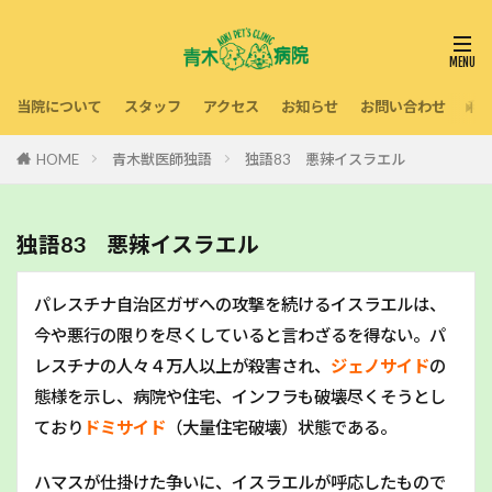
当院について
スタッフ
アクセス
お知らせ
お問い合わせ
利
HOME
青木獣医師独語
独語83 悪辣イスラエル
独語83 悪辣イスラエル
パレスチナ自治区ガザへの攻撃を続けるイスラエルは、
今や悪行の限りを尽くしていると言わざるを得ない。
パ
レスチナの人々４万人以上が殺害され、
ジェノサイド
の
態様を示し
、病院や住宅、インフラも破壊尽くそうとし
ており
ドミサイド
（大量住宅破壊）状態である。
ハマスが仕掛けた争いに、イスラエルが呼応したもので