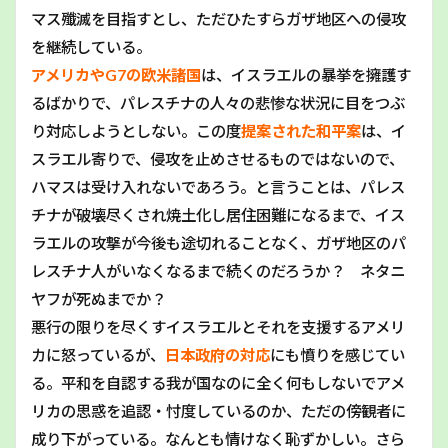
マス殲滅を目指すとし、ただひたすらガザ地区への侵攻
を継続している。
アメリカやG7の欧米諸国
は、イスラエルの暴挙を擁護す
るばかりで、パレスチナの人々の悲惨な状況に目をつぶ
り対応しようとしない。この度
提案された和平案
は、イ
スラエル寄りで、侵攻を止めさせるものではないので、
ハマスは受け入れないであろう。と言うことは、パレス
チナが破壊尽くされ焼土化し居住困難になるまで、イス
ラエルの攻撃が今後も途切れることなく、ガザ地区のパ
レスチナ人がいなくなるまで続くのだろうか？ ネタニ
ヤフが死ぬまでか？
悪行の限りを尽くすイスラエルとそれを支援するアメリ
カに怒っているが、
日本政府の対応
にも憤りを感じてい
る。平和を自認する我が国なのに全く何もしないでアメ
リカの思惑を追認・忖度しているのか、ただの傍観者に
成り下がっている。なんとも情けなく恥ずかしい。さら