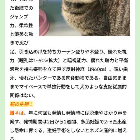
た後肢での
ジャンプ
力、柔軟性
と優美な動
きで忍び
足、引き込め爪を持ちカーテン登りや木登り、優れた視
力（瞳孔は1~90%拡大）と暗視能力、優れた聴力と平衡
感覚を持ち姿勢を立て直す反射神経（約60㎝）、鋭い歯
牙、優れたハンターである肉食動物である。自由気まま
までマイペースで単独行動をして犬のような支配従属的
関係はない。
猫の生殖：
雌♀は
、年に何回も発情し発情時には脱走やさかり声を
発す、発情期間は2日から2週間、多胎妊娠で2~6匹出産
し懸命に育てる。避妊手術をしないとネズミ産的に増え
る。