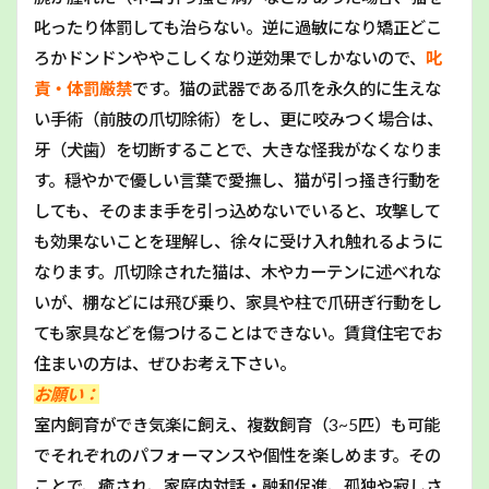
叱ったり体罰しても治らない。逆に過敏になり矯正どこ
ろかドンドンややこしくなり逆効果でしかないので、
叱
責・体罰厳禁
です。猫の武器である爪を永久的に生えな
い手術（前肢の爪切除術）をし、更に咬みつく場合は、
牙（犬歯）を切断することで、大きな怪我がなくなりま
す。穏やかで優しい言葉で愛撫し、猫が引っ掻き行動を
しても、そのまま手を引っ込めないでいると、攻撃して
も効果ないことを理解し、徐々に受け入れ触れるように
なります。爪切除された猫は、木やカーテンに述べれな
いが、棚などには飛び乗り、家具や柱で爪研ぎ行動をし
ても家具などを傷つけることはできない。賃貸住宅でお
住まいの方は、ぜひお考え下さい。
お願い：
室内飼育ができ気楽に飼え、複数飼育（3~5匹）も可能
でそれぞれのパフォーマンスや個性を楽しめます。その
ことで、癒され、家庭内対話・融和促進、孤独や寂しさ