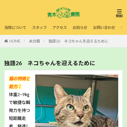
当院について
スタッフ
アクセス
お知らせ
お問い合わせ
利
HOME
未分類
独語26 ネコちゃんを迎えるために
独語26 ネコちゃんを迎えるために
猫の特徴と
能力：
体重2~9㎏
で敏捷な瞬
発力を持つ
短距離走
者、発達し