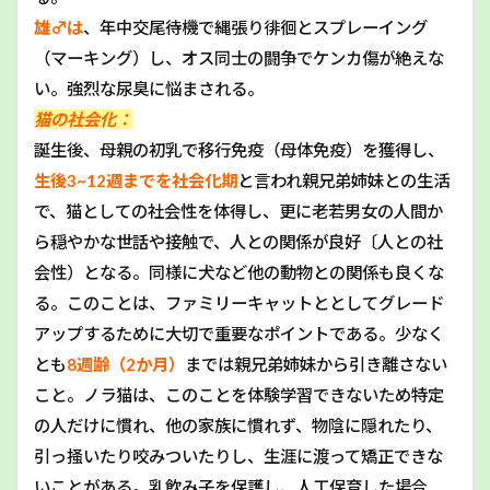
雄♂は
、年中交尾待機で縄張り徘徊とスプレーイング
（マーキング）し、オス同士の闘争でケンカ傷が絶えな
い。強烈な尿臭に悩まされる。
猫の社会化：
誕生後、母親の初乳で移行免疫（母体免疫）を獲得し、
生後3~12週までを社会化期
と言われ親兄弟姉妹との生活
で、猫としての社会性を体得し、更に老若男女の人間か
ら穏やかな世話や接触で、人との関係が良好〔人との社
会性）となる。同様に犬など他の動物との関係も良くな
る。このことは、ファミリーキャットととしてグレード
アップするために大切で重要なポイントである。少なく
とも
8週齢（2か月）
までは親兄弟姉妹から引き離さない
こと。ノラ猫は、このことを体験学習できないため特定
の人だけに慣れ、他の家族に慣れず、物陰に隠れたり、
引っ掻いたり咬みついたりし、生涯に渡って矯正できな
いことがある。乳飲み子を保護し、人工保育した場合