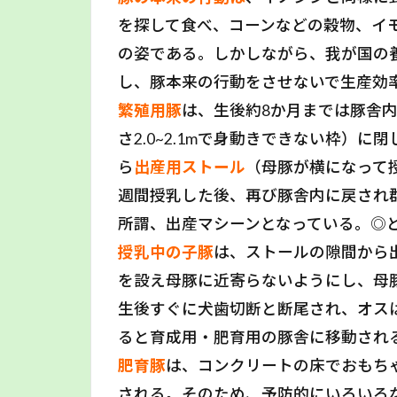
を探して食べ、コーンなどの穀物、イ
の姿である。しかしながら、我が国の
し、豚本来の行動をさせないで生産効
繁殖用豚
は、生後約8か月までは豚舎
さ2.0~2.1mで身動きできない枠）
ら
出産用ストール
（母豚が横になって
週間授乳した後、再び豚舎内に戻され
所謂、出産マシーンとなっている。◎
授乳中の子豚
は、ストールの隙間から
を設え母豚に近寄らないようにし、母
生後すぐに犬歯切断と断尾され、オスは
ると育成用・肥育用の豚舎に移動され
肥育豚
は、コンクリートの床でおもち
される。そのため、予防的にいろいろ