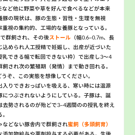
モなど他に野菜や草を好んで食べるなどが本来
養豚の現状は、豚の生態・習性・生理を無視
率重視の集約的、工場的な養豚となっている。
内で群飼され、その後
ストール
（幅0.6~0.7m、長
に閉じ込められ人工授精で妊娠し、出産が近づいた
授乳できる幅で転回できない枠）で出産し3～4
群飼され次の繁殖期（発情）まで動き回れる。
どうぞ、この実態を想像してください。
出入りできおっぱいを吸える、寒い時には温源
豚につぶされないようにしている。子豚は、誕
去勢されるのが殆どで3~4週間のの授乳を終え
る。
ゃなどない豚舎内で群飼され
蜜飼（多頭飼育）
な添加物給与や薬剤投与する必要がある。生後