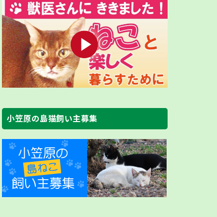
小笠原の島猫飼い主募集