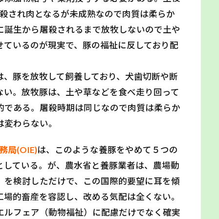
と屠殺され肉となるが未成熟なので肉質は柔らか
に誕生から屠殺されるまで放牧しないので土や
せているのが現実で、豚の福祉に反しており配
は、豚を放牧して飼養しており、犬歯切断や断
ない。放牧豚は、土や草などを食べ走り回って
的である。屠殺時期は同じなので肉質は柔らか
は変わらない。
局(OIE)
は、このような養豚をやめて５つの
としている。が、農水省と養豚業者は、農場動
）を検討しただけで、この国際的要望に耳を傾
工場的畜産を容認し、改める気配は全くない。
エルフェア（動物福祉）に配慮だけでなく確実