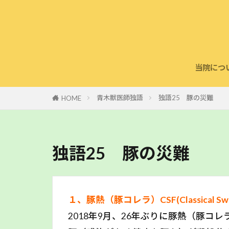
当院につ
診療案
鍼灸治
第一種
社会貢
青木獣医師独語
独語25 豚の災難
HOME
独語25 豚の災難
１、豚熱（豚コレラ）CSF(Classical Swine
2018年9月、26年ぶりに豚熱（豚