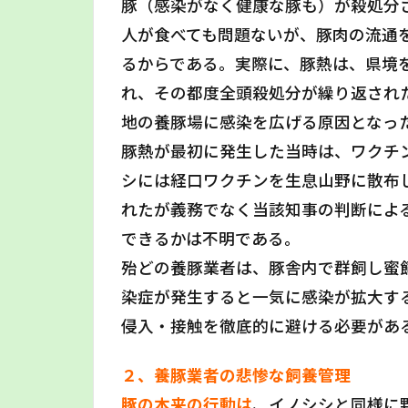
豚（感染がなく健康な豚も）が殺処分
人が食べても問題ないが、豚肉の流通
るからである。実際に、豚熱は、県境
れ、その都度全頭殺処分が繰り返され
地の養豚場に感染を広げる原因となっ
豚熱が最初に発生した当時は、ワクチ
シには経口ワクチンを生息山野に散布し
れたが義務でなく当該知事の判断によ
できるかは不明である。
殆どの養豚業者は、豚舎内で群飼し蜜
染症が発生すると一気に感染が拡大す
侵入・接触を徹底的に避ける必要があ
２、養豚業者の悲惨な飼養管理
豚の本来の行動は
、イノシシと同様に