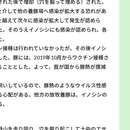
された後で埋却（穴を掘って埋める）された。
を介して他の養豚場へ感染が拡大する恐れがあ
を越えて次々に感染が拡大して発生が認めら
た。そのうえイノシシにも感染が認められ、各
た。
ン接種は行われていなかったが、その後イノシ
た。豚には、2019年10月からワクチン接種さ
ることとした。よって、我が国から豚熱が撲滅
飼いしているので、豚熱のようなウイルス性感
る心配がある。他方の放牧養豚は、イノシシの
る。
野山を走り回り、穴を掘り起こして土中のエサ