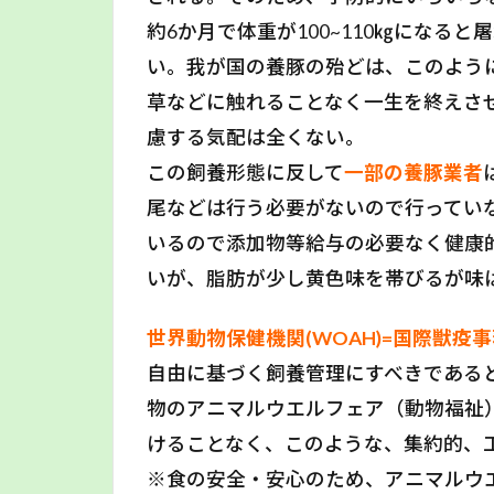
約6か月で体重が100~110㎏になる
い。我が国の養豚の殆どは、このよう
草などに触れることなく一生を終えさ
慮する気配は全くない。
この飼養形態に反して
一部の養豚業者
尾などは行う必要がないので行ってい
いるので添加物等給与の必要なく健康
いが、脂肪が少し黄色味を帯びるが味
世界動物保健機関(WOAH)=国際獣疫事務
自由に基づく飼養管理にすべきである
物のアニマルウエルフェア（動物福祉
けることなく、このような、集約的、
※食の安全・安心のため、アニマルウ