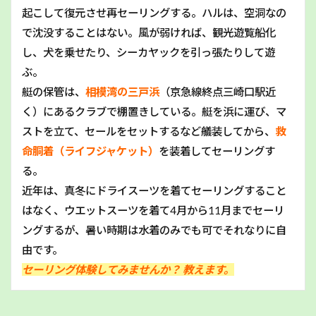
起こして復元させ再セーリングする。ハルは、空洞なの
で沈没することはない。風が弱ければ、観光遊覧船化
し、犬を乗せたり、シーカヤックを引っ張たりして遊
ぶ。
艇の保管は、
相模湾の三戸浜
（京急線終点三崎口駅近
く）にあるクラブで棚置きしている。艇を浜に運び、マ
ストを立て、セールをセットするなど艤装してから、
救
命胴着（ライフジャケット）
を装着してセーリングす
る。
近年は、真冬にドライスーツを着てセーリングすること
はなく、ウエットスーツを着て4月から11月までセーリ
ングするが、暑い時期は水着のみでも可でそれなりに自
由です。
セーリング体験してみませんか？ 教えます。