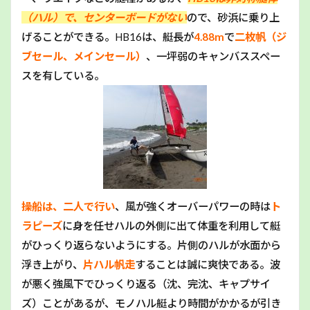
（ハル）で、センターボードがない
ので、砂浜に乗り上
げることができる。HB16は、艇長が
4.88m
で
二枚帆（ジ
ブセール、メインセール）
、一坪弱のキャンバススペー
スを有している。
操船は、二人で行い
、風が強くオーバーパワーの時は
ト
ラピーズ
に身を任せハルの外側に出て体重を利用して艇
がひっくり返らないようにする。片側のハルが水面から
浮き上がり、
片ハル帆走
することは誠に爽快である。波
が悪く強風下でひっくり返る（沈、完沈、キャプサイ
ズ）ことがあるが、モノハル艇より時間がかかるが引き