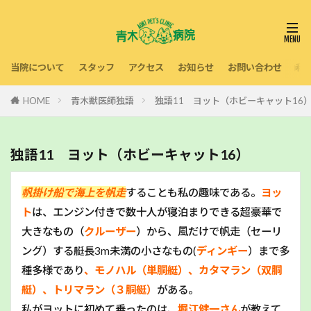
当院について
スタッフ
アクセス
お知らせ
お問い合わせ
利
HOME
青木獣医師独語
独語11 ヨット（ホビーキャット16
独語11 ヨット（ホビーキャット16）
帆掛け船で海上を帆走
することも私の趣味である。
ヨッ
ト
は、エンジン付きで数十人が寝泊まりできる超豪華で
大きなもの（
クルーザー
）から、風だけで帆走（セーリ
ング）する艇長3m未満の小さなもの(
ディンギー
）まで多
種多様であり
、モノハル（単胴艇）、カタマラン（双胴
艇）、トリマラン（３胴艇）
がある。
私がヨットに初めて乗ったのは、
堀江健一さん
が教えて