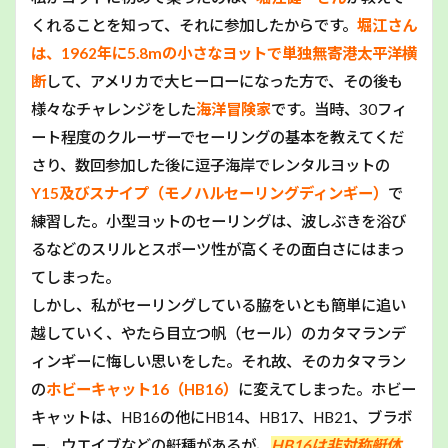
くれることを知って、それに参加したからです。
堀江さん
は、1962年に5.8mの小さなヨットで単独無寄港太平洋横
断
して、アメリカで大ヒーローになった方で、その後も
様々なチャレンジをした
海洋冒険家
です。当時、30フィ
ート程度のクルーザーでセーリングの基本を教えてくだ
さり、数回参加した後に逗子海岸でレンタルヨットの
Y15及びスナイプ（モノハルセーリングディンギー）
で
練習した。小型ヨットのセーリングは、波しぶきを浴び
るなどのスリルとスポーツ性が高くその面白さにはまっ
てしまった。
しかし、私がセーリングしている脇をいとも簡単に追い
越していく、やたら目立つ帆（セール）のカタマランデ
ィンギーに悔しい思いをした。それ故、そのカタマラン
の
ホビーキャット16（HB16）
に変えてしまった。ホビー
キャットは、HB16の他にHB14、HB17、HB21、ブラボ
ー、ウエイブなどの艇種があるが、
HB16は非対称艇体