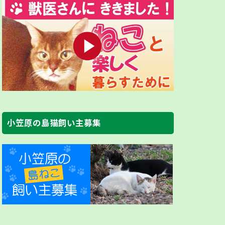
小笠原の島猫飼い主募集