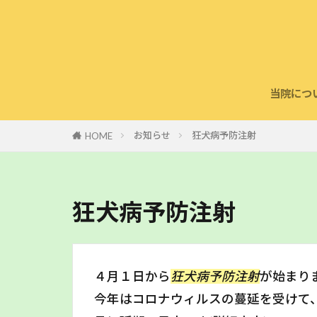
当院につ
診療案
鍼灸治
第一種
社会貢
お知らせ
狂犬病予防注射
HOME
狂犬病予防注射
４月１日から
狂犬病予防注射
が始まり
今年はコロナウィルスの蔓延を受けて